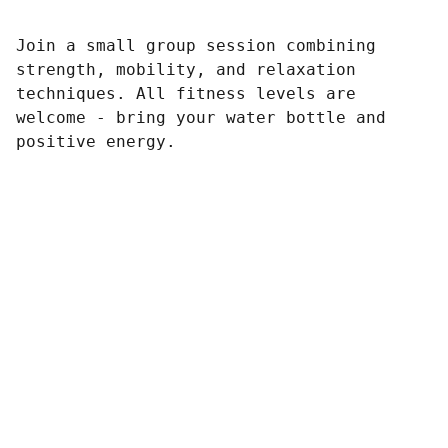
Join a small group session combining
strength, mobility, and relaxation
techniques. All fitness levels are
welcome - bring your water bottle and
positive energy.
Liên hệ
Hãy gọi hoặc gửi email để được tư vấn