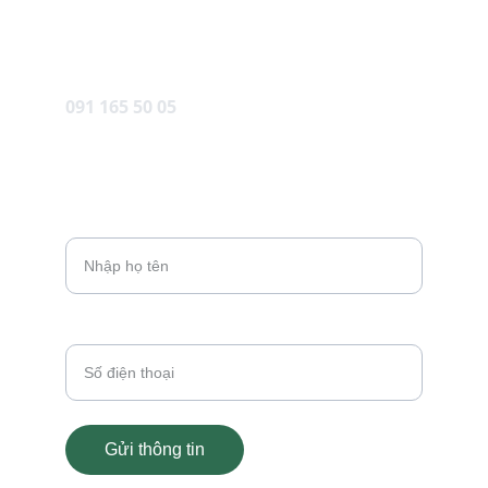
EMAIL
lienhe@vinhomeshalongxanh.org
091 165 50 05
ĐIỆN THOẠI
Họ và tên*
SĐT*
Gửi thông tin